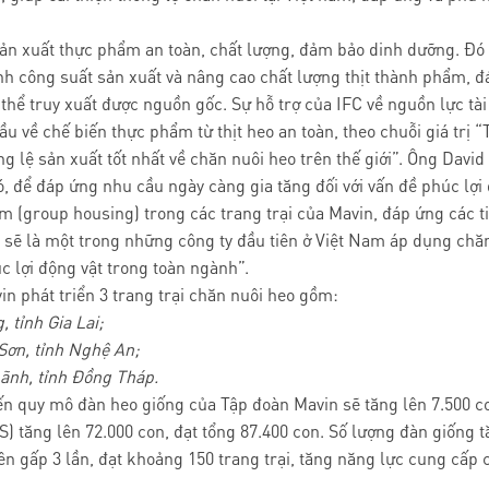
 sản xuất thực phẩm an toàn, chất lượng, đảm bảo dinh dưỡng. Đ
nh công suất sản xuất và nâng cao chất lượng thịt thành phẩm, đá
thể truy xuất được nguồn gốc. Sự hỗ trợ của IFC về nguồn lực t
u về chế biến thực phẩm từ thịt heo an toàn, theo chuỗi giá trị “
g lệ sản xuất tốt nhất về chăn nuôi heo trên thế giới”. Ông Dav
, để đáp ứng nhu cầu ngày càng gia tăng đối với vấn đề phúc lợi 
 (group housing) trong các trang trại của Mavin, đáp ứng các ti
in sẽ là một trong những công ty đầu tiên ở Việt Nam áp dụng c
 lợi động vật trong toàn ngành”.
in phát triển 3 trang trại chăn nuôi heo gồm:
, tỉnh Gia Lai;
 Sơn, tỉnh Nghệ An;
 Lãnh, tỉnh Đồng Tháp.
ến quy mô đàn heo giống của Tập đoàn Mavin sẽ tăng lên 7.500 co
S) tăng lên 72.000 con, đạt tổng 87.400 con. Số lượng đàn giống 
ên gấp 3 lần, đạt khoảng 150 trang trại, tăng năng lực cung cấp