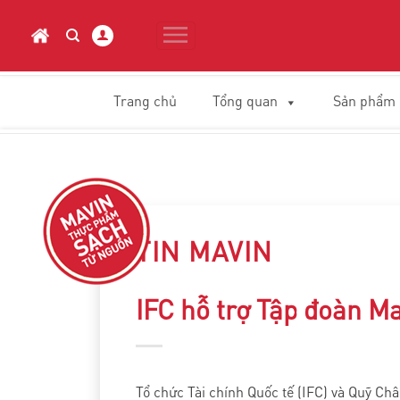
Skip
to
content
Trang chủ
Tổng quan
Sản phẩm
TIN MAVIN
IFC hỗ trợ Tập đoàn M
Tổ chức Tài chính Quốc tế (IFC) và Quỹ Châ