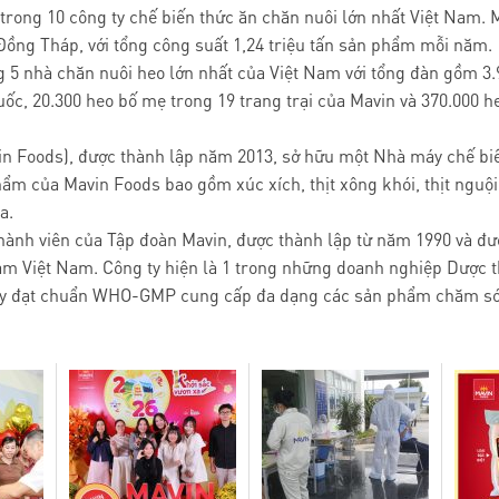
 trong 10 công ty chế biến thức ăn chăn nuôi lớn nhất Việt Nam.
Đồng Tháp, với tổng công suất 1,24 triệu tấn sản phẩm mỗi năm.
 5 nhà chăn nuôi heo lớn nhất của Việt Nam với tổng đàn gồm 3.9
uốc, 20.300 heo bố mẹ trong 19 trang trại của Mavin và 370.000 he
in Foods), được thành lập năm 2013, sở hữu một Nhà máy chế bi
ẩm của Mavin Foods bao gồm xúc xích, thịt xông khói, thịt nguội
a.
thành viên của Tập đoàn Mavin, được thành lập từ năm 1990 và đ
Nam Việt Nam. Công ty hiện là 1 trong những doanh nghiệp Dược th
áy đạt chuẩn WHO-GMP cung cấp đa dạng các sản phẩm chăm sóc 