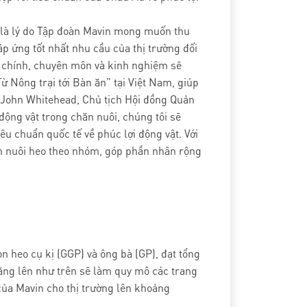
ó là lý do Tập đoàn Mavin mong muốn thu
p ứng tốt nhất nhu cầu của thị trường đối
ài chính, chuyên môn và kinh nghiệm sẽ
Từ Nông trại tới Bàn ăn” tại Việt Nam, giúp
id John Whitehead, Chủ tịch Hội đồng Quản
động vật trong chăn nuôi, chúng tôi sẽ
êu chuẩn quốc tế về phúc lợi động vật. Với
hăn nuôi heo theo nhóm, góp phần nhân rộng
n heo cụ kị (GGP) và ông bà (GP), đạt tổng
tăng lên như trên sẽ làm quy mô các trang
 của Mavin cho thị trường lên khoảng