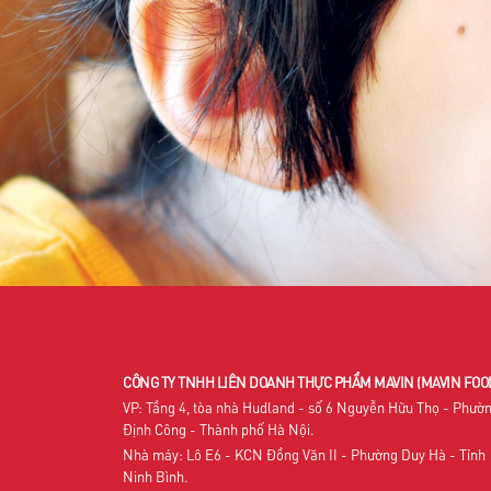
CÔNG TY TNHH LIÊN DOANH THỰC PHẨM MAVIN
(MAVIN FOO
VP: Tầng 4, tòa nhà Hudland - số 6 Nguyễn Hữu Thọ - Phườ
Định Công - Thành phố Hà Nội.
Nhà máy: Lô E6 - KCN Đồng Văn II - Phường Duy Hà - Tỉnh
Ninh Bình.