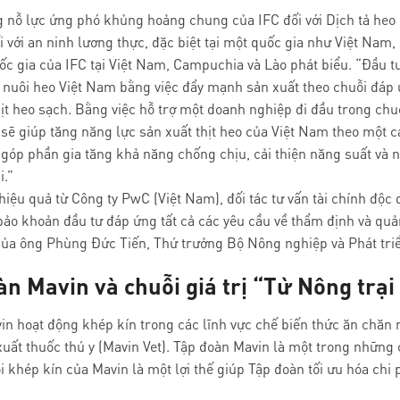
 nỗ lực ứng phó khủng hoảng chung của IFC đối với Dịch tả heo 
 với an ninh lương thực, đặc biệt tại một quốc gia như Việt Nam
c gia của IFC tại Việt Nam, Campuchia và Lào phát biểu. “Đầu t
uôi heo Việt Nam bằng việc đẩy mạnh sản xuất theo chuỗi đáp ứ
t heo sạch. Bằng việc hỗ trợ một doanh nghiệp đi đầu trong chu
sẽ giúp tăng năng lực sản xuất thịt heo của Việt Nam theo một 
, góp phần gia tăng khả năng chống chịu, cải thiện năng suất và
i.”
iệu quả từ Công ty PwC (Việt Nam), đối tác tư vấn tài chính độc
ảo khoản đầu tư đáp ứng tất cả các yêu cầu về thẩm định và quả
 của ông Phùng Đức Tiến, Thứ trưởng Bộ Nông nghiệp và Phát tr
n Mavin và chuỗi giá trị “Từ Nông trại
n hoạt động khép kín trong các lĩnh vực chế biến thức ăn chăn 
ất thuốc thú y (Mavin Vet). Tập đoàn Mavin là một trong những c
 khép kín của Mavin là một lợi thế giúp Tập đoàn tối ưu hóa chi 