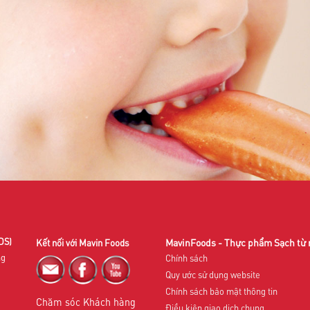
DS)
MavinFoods - Thực phẩm Sạch từ
Kết nối với Mavin Foods
ng
Chính sách
Quy ước sử dụng website
Chính sách bảo mật thông tin
Chăm sóc Khách hàng
Điều kiện giao dịch chung