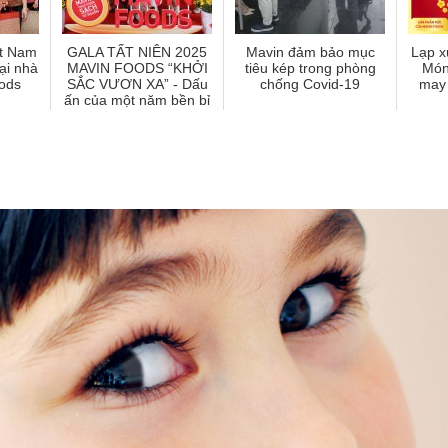
ệt Nam
GALA TẤT NIÊN 2025
Mavin đảm bảo mục
Lạp x
ại nhà
MAVIN FOODS “KHỞI
tiêu kép trong phòng
Món
ods
SẮC VƯƠN XA” - Dấu
chống Covid-19
may 
ấn của một năm bền bỉ
và khát vọng bứt phá.