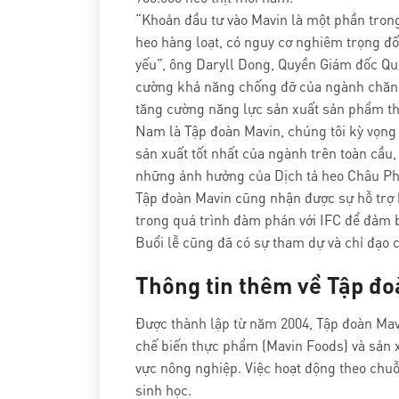
“Khoản đầu tư vào Mavin là một phần trong
heo hàng loạt, có nguy cơ nghiêm trọng đối
yếu”, ông Daryll Dong, Quyền Giám đốc Quố
cường khả năng chống đỡ của ngành chăn n
tăng cường năng lực sản xuất sản phẩm thị
Nam là Tập đoàn Mavin, chúng tôi kỳ vọng 
sản xuất tốt nhất của ngành trên toàn cầu
những ảnh hưởng của Dịch tả heo Châu Ph
Tập đoàn Mavin cũng nhận được sự hỗ trợ h
trong quá trình đàm phán với IFC để đảm b
Buổi lễ cũng đã có sự tham dự và chỉ đạo
Thông tin thêm về Tập đoà
Được thành lập từ năm 2004, Tập đoàn Mavi
chế biến thực phẩm (Mavin Foods) và sản xu
vực nông nghiệp. Việc hoạt động theo chuỗi
sinh học.