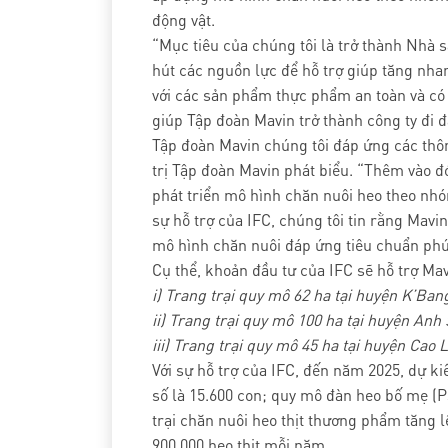
động vật.
“Mục tiêu của chúng tôi là trở thành Nhà
hút các nguồn lực để hỗ trợ giúp tăng nha
với các sản phẩm thực phẩm an toàn và có 
giúp Tập đoàn Mavin trở thành công ty đi đầ
Tập đoàn Mavin chúng tôi đáp ứng các thôn
trị Tập đoàn Mavin phát biểu. “Thêm vào đó
phát triển mô hình chăn nuôi heo theo nhóm
sự hỗ trợ của IFC, chúng tôi tin rằng Mav
mô hình chăn nuôi đáp ứng tiêu chuẩn phúc
Cụ thể, khoản đầu tư của IFC sẽ hỗ trợ Mav
i) Trang trại quy mô 62 ha tại huyện K’Bang
ii) Trang trại quy mô 100 ha tại huyện Anh
iii) Trang trại quy mô 45 ha tại huyện Cao
Với sự hỗ trợ của IFC, đến năm 2025, dự ki
số là 15.600 con; quy mô đàn heo bố mẹ (P
trại chăn nuôi heo thịt thương phẩm tăng l
900.000 heo thịt mỗi năm.