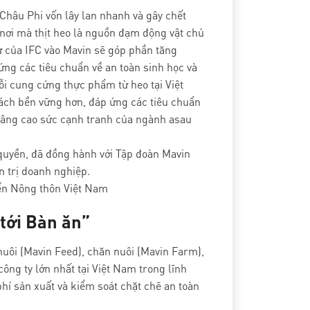
Châu Phi vốn lây lan nhanh và gây chết
, nơi mà thịt heo là nguồn đạm động vật chủ
ư của IFC vào Mavin sẽ góp phần tăng
ng các tiêu chuẩn về an toàn sinh học và
ỗi cung cứng thực phẩm từ heo tại Việt
cách bền vững hơn, đáp ứng các tiêu chuẩn
 nâng cao sức cạnh tranh của ngành asau
 quyền, đã đồng hành với Tập đoàn Mavin
n trị doanh nghiệp.
iển Nông thôn Việt Nam
 tới Bàn ăn”
nuôi (Mavin Feed), chăn nuôi (Mavin Farm),
ông ty lớn nhất tại Việt Nam trong lĩnh
phí sản xuất và kiểm soát chặt chẽ an toàn