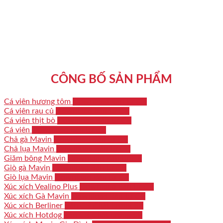
CÔNG BỐ SẢN PHẨM
Cá viên hương tôm
Download Bản tự CB
Cá viên rau củ
Download bản tự CB
Cá viên thịt bò
Download Bản tự CB
Cá viên
Download Bản tự CB
Chả gà Mavin
Download Bản tự CB
Chả lụa Mavin
Download Bản tự CB
Giăm bông Mavin
Download Bản tự CB
Giò gà Mavin
Download Bản tự CB
Giò lụa Mavin
Download Bản tự CB
Xúc xích Vealino Plus
Download Bản tự CB
Xúc xích Gà Mavin
Download Bản tự CB
Xúc xích Berliner
Bản CB Chất lượng SP
Xúc xích Hotdog
Bản CB Chất lượng SP