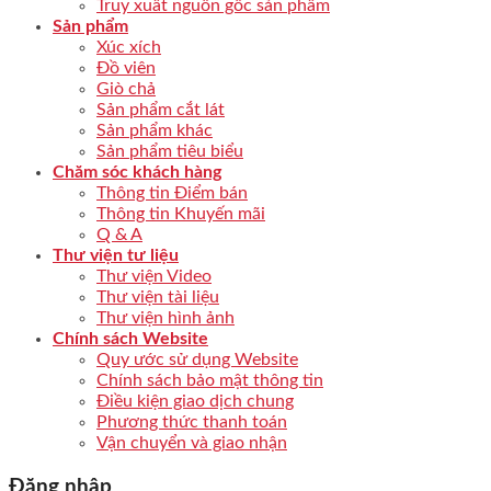
Truy xuất nguồn gốc sản phẩm
Sản phẩm
Xúc xích
Đồ viên
Giò chả
Sản phẩm cắt lát
Sản phẩm khác
Sản phẩm tiêu biểu
Chăm sóc khách hàng
Thông tin Điểm bán
Thông tin Khuyến mãi
Q & A
Thư viện tư liệu
Thư viện Video
Thư viện tài liệu
Thư viện hình ảnh
Chính sách Website
Quy ước sử dụng Website
Chính sách bảo mật thông tin
Điều kiện giao dịch chung
Phương thức thanh toán
Vận chuyển và giao nhận
Đăng nhập