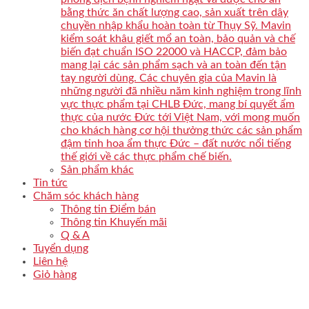
bằng thức ăn chất lượng cao, sản xuất trên dây
chuyền nhập khẩu hoàn toàn từ Thụy Sỹ. Mavin
kiểm soát khâu giết mổ an toàn, bảo quản và chế
biến đạt chuẩn ISO 22000 và HACCP, đảm bảo
mang lại các sản phẩm sạch và an toàn đến tận
tay người dùng. Các chuyên gia của Mavin là
những người đã nhiều năm kinh nghiệm trong lĩnh
vực thực phẩm tại CHLB Đức, mang bí quyết ẩm
thực của nước Đức tới Việt Nam, với mong muốn
cho khách hàng cơ hội thưởng thức các sản phẩm
đậm tinh hoa ẩm thực Đức – đất nước nổi tiếng
thế giới về các thực phẩm chế biến.
Sản phẩm khác
Tin tức
Chăm sóc khách hàng
Thông tin Điểm bán
Thông tin Khuyến mãi
Q & A
Tuyển dụng
Liên hệ
Giỏ hàng