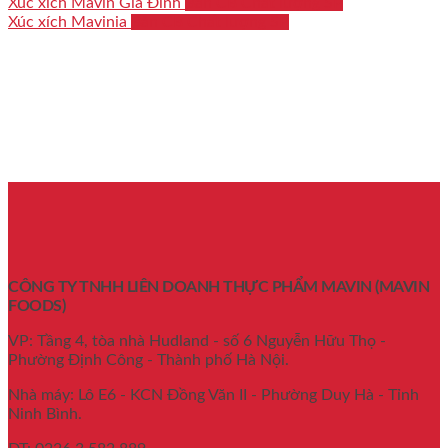
Xúc xích Mavin Gia Đình
Bản CB Chất lượng SP
Xúc xích Mavinia
Bản CB Chất lượng SP
CÔNG TY TNHH LIÊN DOANH THỰC PHẨM MAVIN
(MAVIN
FOODS)
VP: Tầng 4, tòa nhà Hudland - số 6 Nguyễn Hữu Thọ -
Phường Định Công - Thành phố Hà Nội.
Nhà máy: Lô E6 - KCN Đồng Văn II - Phường Duy Hà - Tỉnh
Ninh Bình.