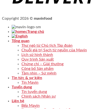
Copyright 2026 ©
mavinfood
Trang chủ
Tổng quan
Thư ngỏ từ Chủ tịch Tập đoàn
Chuỗi giá trị Sạch từ nguồn của Mavin
Lịch sử hình thành
Quy trình Sản xuất
Chứng chỉ – Giải thưởng
Công bố Sản phẩm
Tầm nhìn – Sứ mệnh
Tin tức & sự kiện
Tin Mavin
Tuyển dụng
Tin tuyển dụng
Chính sách Nhân sự
Liên hệ
Bếp Mavin