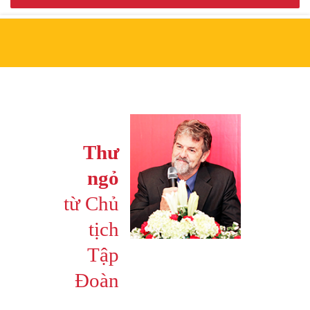
Thư
ngỏ
từ Chủ
tịch
Tập
Đoàn