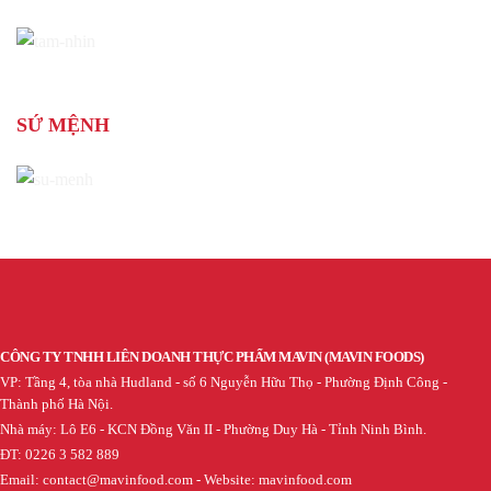
SỨ MỆNH
CÔNG TY TNHH LIÊN DOANH THỰC PHẨM MAVIN
(MAVIN FOODS)
VP: Tầng 4, tòa nhà Hudland - số 6 Nguyễn Hữu Thọ - Phường Định Công -
Thành phố Hà Nội.
Nhà máy: Lô E6 - KCN Đồng Văn II - Phường Duy Hà - Tỉnh Ninh Bình.
ĐT: 0226 3 582 889
Email: contact@mavinfood.com - Website: mavinfood.com