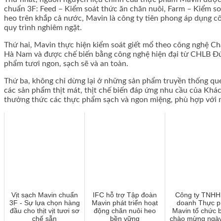
chuẩn 3F: Feed – Kiểm soát thức ăn chăn nuôi, Farm – Kiểm soá
heo trên khắp cả nước, Mavin là công ty tiên phong áp dụng cô
quy trình nghiêm ngặt.
Thứ hai, Mavin thực hiện kiểm soát giết mổ theo công nghệ Ch
Hà Nam và được chế biến bằng công nghệ hiện đại từ CHLB Đứ
phẩm tươi ngon, sạch sẽ và an toàn.
Thứ ba, không chỉ dừng lại ở những sản phẩm truyền thống que
các sản phẩm thịt mát, thịt chế biến đáp ứng nhu cầu của Kh
thưởng thức các thực phẩm sạch và ngon miệng, phù hợp với n
Vịt sạch Mavin chuẩn
IFC hỗ trợ Tập đoàn
Công ty TNHH
3F - Sự lựa chọn hàng
Mavin phát triển hoạt
doanh Thực 
đầu cho thịt vịt tươi sơ
động chăn nuôi heo
Mavin tổ chức b
chế sẵn
bền vững
chào mừng ngà