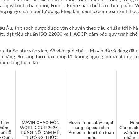
t quy trình chăn nuôi, Food – Kiểm soát chế biến thực phẩm. Vớ
ng nghệ chăn nuôi tự động, khép kín, đảm bảo an toàn sinh học,
âu Âu, thịt sạch được được vận chuyển theo tiêu chuẩn tới Nhà
c, đạt tiêu chuẩn ISO 22000 và HACCP, đảm bảo quy trình chế 
n thuộc như xúc xích, đồ viên, giò chả,… Mavin đã và đang đầu 
ách hàng. Sự sáng tạo của chúng tôi không ngừng mở ra những c
hịp sống hiện đại.
 Liên
MAVIN CHÀO ĐÓN
Mavin Foods đẩy mạnh
Đoà
phẩm
WORLD CUP 2026 –
cung cấp xúc xích
Campuchi
uổi lễ
BÙNG NỔ ĐAM MÊ,
Perfecta Boni trên toàn
và trải
y Quốc
THƯỞNG THỨC
quốc
phẩm t