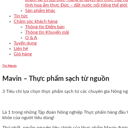
tinh hoa ẩm thực Đức – đất nước nổi tiếng thế giới
Sản phẩm khác
Tin tức
Chăm sóc khách hàng
Thông tin Điểm bán
Thông tin Khuyến mãi
Q & A
Tuyển dụng
Liên hệ
Giỏ hàng
Tin Mavin
Mavin – Thực phẩm sạch từ nguồn
3 Tiêu chí lựa chọn thực phẩm sạch từ các chuyên gia Nông ng
Là 1 trong những Tập đoàn Nông nghiệp Thực phẩm hàng đầu V
khỏe của người tiêu dùng!
Thứ nhất, nguồn nguyên liệu chính của thực phẩm Mavin được l