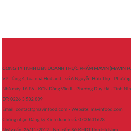
CÔNG TY TNHH LIÊN DOANH THỰC PHẨM MAVIN
(MAVIN F
VP: Tầng 4, tòa nhà Hudland - số 6 Nguyễn Hữu Thọ - Phường
Nhà máy: Lô E6 - KCN Đồng Văn II - Phường Duy Hà - Tỉnh Nin
ĐT: 0226 3 582 889
Email: contact@mavinfood.com - Website: mavinfood.com
Chứng nhận Đăng ký Kinh doanh số: 0700631628
Ngày cấp: 26/11/2012 - Nơi cấp: Sở KHĐT tỉnh Hà Nam