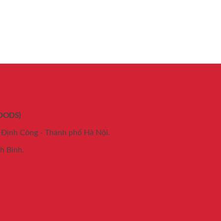
OODS)
 Định Công - Thành phố Hà Nội.
h Bình.