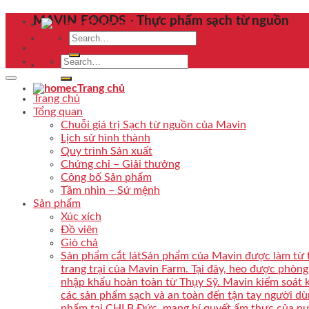
Skip
MAVIN FOODS - Thực phẩm sạch từ nguồn
Trang chủ
to
Search
content
for:
Search
for:
Trang chủ
Trang chủ
Tổng quan
Chuỗi giá trị Sạch từ nguồn của Mavin
Lịch sử hình thành
Quy trình Sản xuất
Chứng chỉ – Giải thưởng
Công bố Sản phẩm
Tầm nhìn – Sứ mệnh
Sản phẩm
Xúc xích
Đồ viên
Giò chả
Sản phẩm cắt lát
Sản phẩm của Mavin được làm từ th
trang trại của Mavin Farm. Tại đây, heo được phòn
nhập khẩu hoàn toàn từ Thụy Sỹ. Mavin kiểm soát 
các sản phẩm sạch và an toàn đến tận tay người dù
phẩm tại CHLB Đức, mang bí quyết ẩm thực của nư