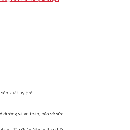
sản xuất uy tín!
ổ dưỡng và an toàn, bảo vệ sức
ại của Tập đoàn Mavin theo tiêu