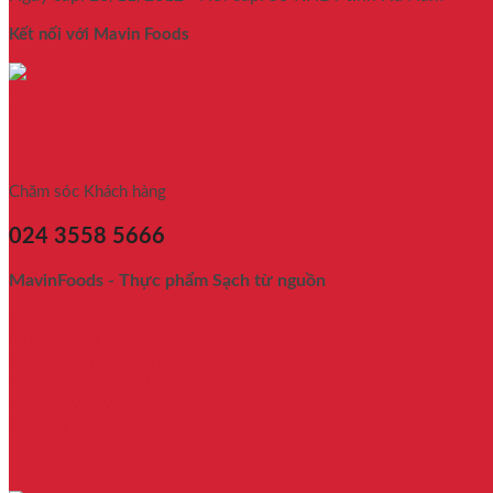
Kết nối với Mavin Foods
Chăm sóc Khách hàng
024 3558 5666
MavinFoods - Thực phẩm Sạch từ nguồn
Chính sách
Quy ước sử dụng website
Chính sách bảo mật thông tin
Điều kiện giao dịch chung
Vận chuyển và giao nhận
Phương thức thanh toán