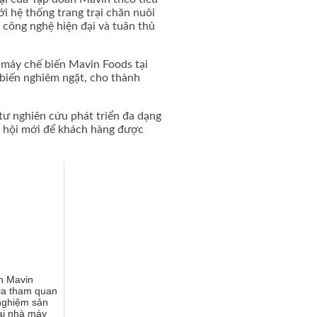
i hệ thống trang trại chăn nuôi
 công nghệ hiện đại và tuân thủ
 máy chế biến Mavin Foods tại
biến nghiêm ngặt, cho thành
tư nghiên cứu phát triển đa dạng
ơ hội mới để khách hàng được
n Mavin
a tham quan
 nghiệm sản
ại nhà máy