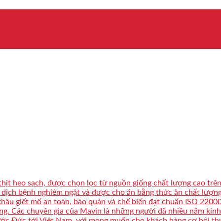
ịt heo sạch, được chọn lọc từ nguồn giống chất lượng cao trên t
g dịch bệnh nghiêm ngặt và được cho ăn bằng thức ăn chất lượng
khâu giết mổ an toàn, bảo quản và chế biến đạt chuẩn ISO 220
ng. Các chuyên gia của Mavin là những người đã nhiều năm kinh
ớc Đức tới Việt Nam, với mong muốn cho khách hàng cơ hội t