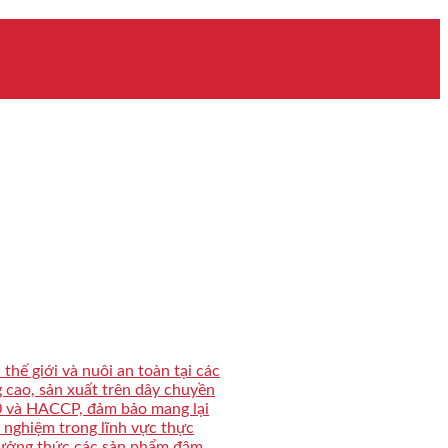
hế giới và nuôi an toàn tại các
 cao, sản xuất trên dây chuyền
00 và HACCP, đảm bảo mang lại
 nghiệm trong lĩnh vực thực
hưởng thức các sản phẩm đậm