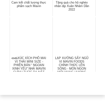
Cam kết chất lượng thực
Tặng quà cho hộ nghèo
phẩm sạch Mavin
nhân dịp Xuân Nhâm Dần
2022
🌭🧀XÚC XÍCH PHÔ MAI
LẠP XƯỞNG SẤY NGŨ
VỊ THÁI MINI SIZE -
VỊ MAVIN FOODS
PHIÊN BẢN “ NGOAN
CHÍNH THỨC LÊN
XINH YÊU” NHÀ MAVIN
SÓNG - MÓN NGON
CHÍNH THỨC RA MẮT
MỚI MANG HƯƠNG
HƯƠNG VỊ TRUYỀN
THỐNG...